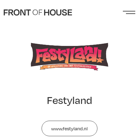
Festyland
www.festyland.nl