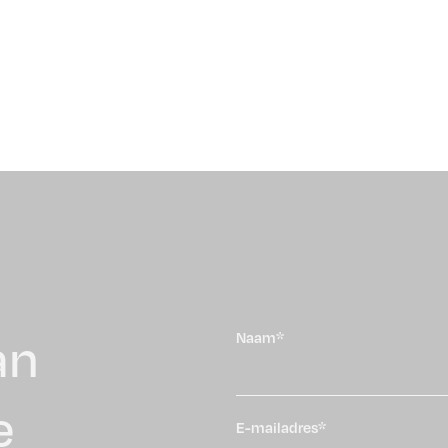
an
Naam*
e
E-mailadres*