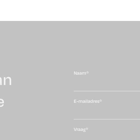
an
Naam*
e
E-mailadres*
Vraag*