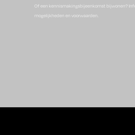
Of een kennismakingsbijeenkomst bijwonen? Inf
mogelijkheden en voorwaarden.