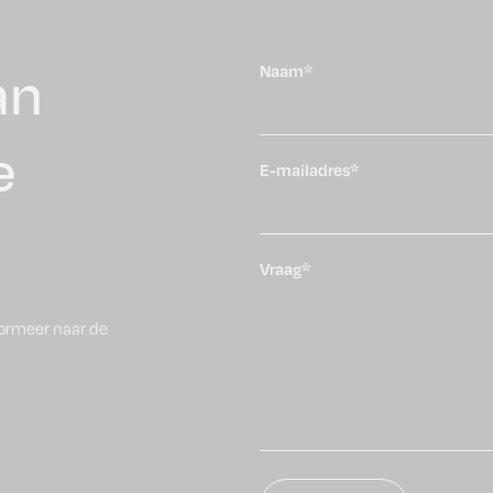
an
Naam*
e
E-mailadres*
Vraag*
ormeer naar de