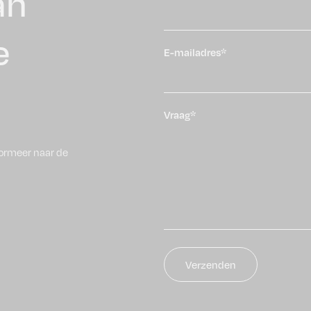
an
e
E-mailadres*
Vraag*
ormeer naar de