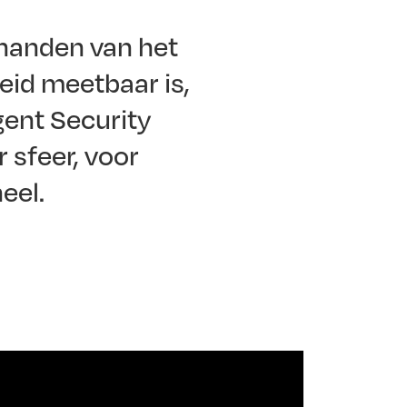
n handen van het
heid meetbaar is,
gent Security
 sfeer, voor
eel.