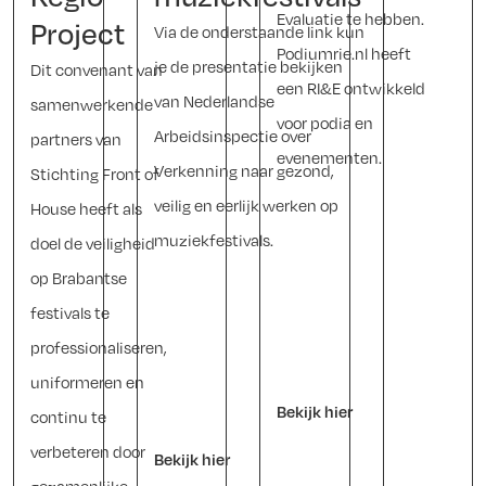
Evaluatie te hebben.
Project
Via de onderstaande link kun
Podiumrie.nl heeft
je de presentatie bekijken
Dit convenant van
een RI&E ontwikkeld
van Nederlandse
samenwerkende
voor podia en
Arbeidsinspectie over
partners van
evenementen.
Verkenning naar gezond,
Stichting Front of
veilig en eerlijk werken op
House heeft als
muziekfestivals.
doel de veiligheid
op Brabantse
festivals te
professionaliseren,
uniformeren en
Bekijk hier
continu te
verbeteren door
Bekijk hier